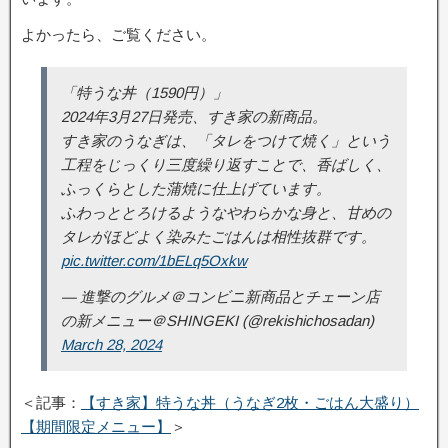
よかったら、ご覧ください。
「特うな丼（1590円）」
2024年3月27日発売、すき家の新商品。
すき家のうなぎは、「タレをつけて焼く」という
工程をじっくり三度繰り返すことで、香ばしく、
ふっくらとした蒲焼に仕上げています。
ふわっととろけるようなやわらかな身と、甘めの
タレがほどよく染みたごはんは相性抜群です。
pic.twitter.com/1bELq5Oxkw
— 進撃のグルメ＠コンビニ新商品とチェーン店
の新メニュー＠SHINGEKI (@rekishichosadan)
March 28, 2024
＜記事：
【すき家】特うな丼（うなぎ2枚・ごはん大盛り）
【期間限定メニュー】
＞