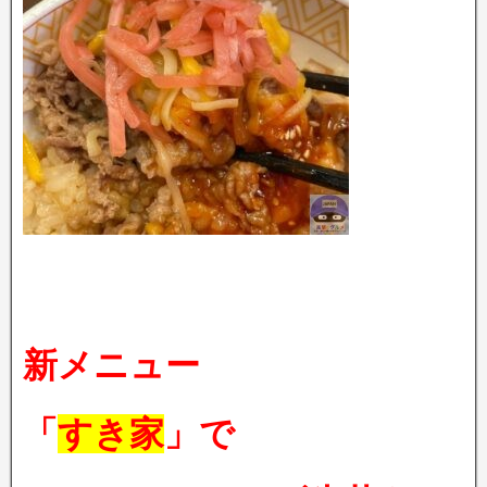
新メニュー
「
すき家
」で