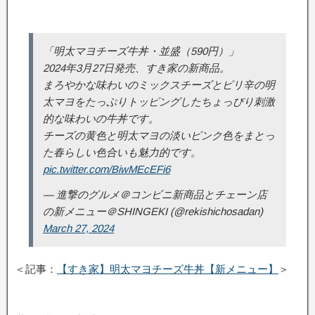
「明太マヨチーズ牛丼・並盛（590円）」
2024年3月27日発売、すき家の新商品。
まろやかな味わいのミックスチーズとピリ辛の明
太マヨをたっぷりトッピングしたちょっぴり刺激
的な味わいの牛丼です。
チーズの黄色と明太マヨの淡いピンク色をまとっ
た春らしい色合いも魅力的です。
pic.twitter.com/BiwMEcEFi6
— 進撃のグルメ＠コンビニ新商品とチェーン店
の新メニュー＠SHINGEKI (@rekishichosadan)
March 27, 2024
＜記事：
【すき家】明太マヨチーズ牛丼【新メニュー】
＞