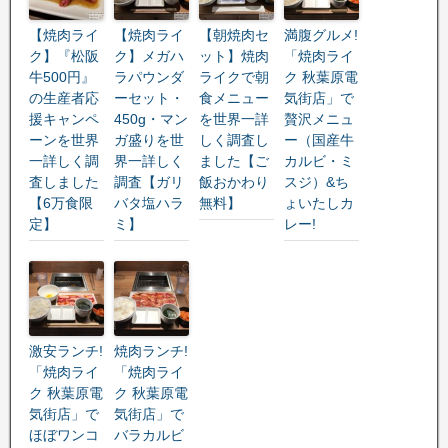
【焼肉ライ
【焼肉ライ
【朝焼肉セ
満腹グルメ!
ク】『松阪
ク】メガハ
ット】焼肉
「焼肉ライ
牛500円』
ラパウンダ
ライクで朝
ク 秋葉原電
の生産者応
ーセット・
食メニュー
気街店」で
援キャンペ
450g・マン
を世界一詳
贅沢メニュ
ーンを世界
ガ盛りを世
しく調査し
ー（国産牛
一詳しく調
界一詳しく
ました【ご
カルビ・ミ
査しました
調査【ガリ
飯おかわり
スジ）&ち
【6万食限
バタ塩ハラ
無料】
ょいたしカ
定】
ミ】
レー!
激安ランチ!
焼肉ランチ!
「焼肉ライ
「焼肉ライ
ク 秋葉原電
ク 秋葉原電
気街店」で
気街店」で
ほぼワンコ
バラカルビ