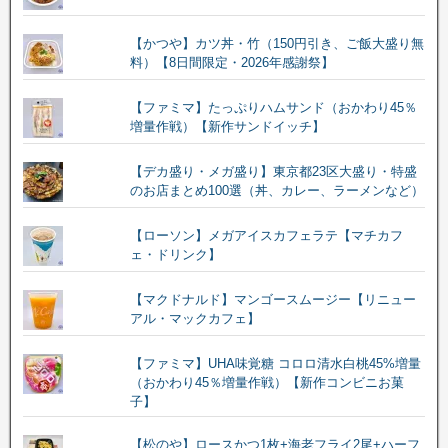
【かつや】カツ丼・竹（150円引き、ご飯大盛り無
料）【8日間限定・2026年感謝祭】
【ファミマ】たっぷりハムサンド（おかわり45％
増量作戦）【新作サンドイッチ】
【デカ盛り・メガ盛り】東京都23区大盛り・特盛
のお店まとめ100選（丼、カレー、ラーメンなど）
【ローソン】メガアイスカフェラテ【マチカフ
ェ・ドリンク】
【マクドナルド】マンゴースムージー【リニュー
アル・マックカフェ】
【ファミマ】UHA味覚糖 コロロ清水白桃45%増量
（おかわり45％増量作戦）【新作コンビニお菓
子】
【松のや】ロースかつ1枚+海老フライ2尾+ハーフ