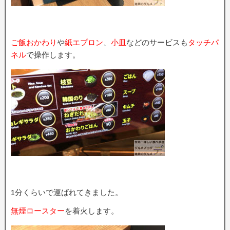
ご飯おかわり
や
紙エプロン
、
小皿
などのサービスも
タッチパ
ネル
で操作します。
1分くらいで運ばれてきました。
無煙ロースター
を着火します。