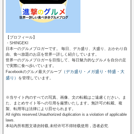
【プロフィール】
・SHINGEKI
日本一のグルメブロガーです。 毎日、デカ盛り、大盛り、おかわり自
由、食べ放題のお店を世界一詳しく紹介しています。
世界一のグルメブロガーを目指して、毎日魅力的なグルメを自分の足
で実際に食べ歩いています。
（デカ盛り・メガ盛り・特盛・大
Facebookのグルメ最大グループ
盛り）
を管理しています。
※当サイト内のすべての写真、画像、文の転載はご遠慮ください。ま
た、まとめサイト等への引用を厳禁いたします。無許可の転載、複
製、転用等は法律により罰せられます。
All rights reserved.Unauthorized duplication is a violation of applicable
laws.
本站內所有图文请勿转载.未经许可不得转载使用，违者必究.