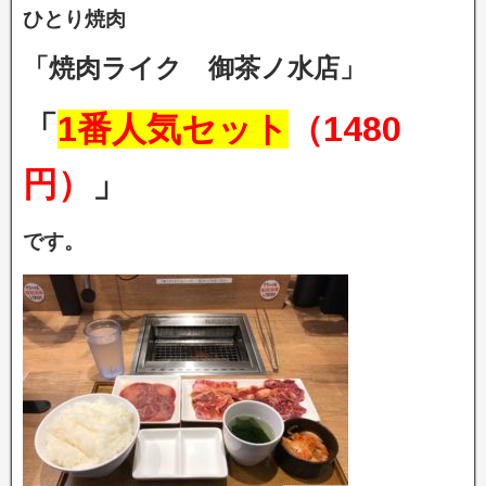
ひとり焼肉
「焼肉ライク 御茶ノ水店」
「
1番人気セット
（1480
円）
」
です。