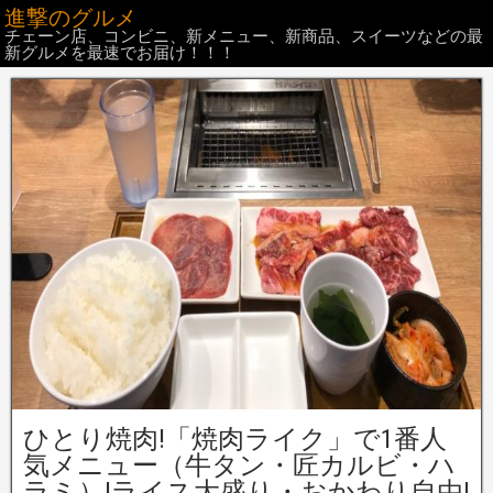
進撃のグルメ
チェーン店、コンビニ、新メニュー、新商品、スイーツなどの最
新グルメを最速でお届け！！！
ひとり焼肉!「焼肉ライク」で1番人
気メニュー（牛タン・匠カルビ・ハ
ラミ）!ライス大盛り・おかわり自由!