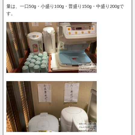
量は、一口50g・小盛り100g・普盛り150g・中盛り200gで
す。