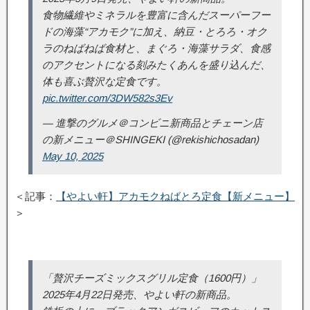
食物繊維やミネラルを豊富に含んだスーパーフー
ドの海藻“アカモク”に加え、納豆・とろろ・オク
ラのねばねば食材と、まぐろ・海藻サラダ、食感
のアクセントになる刻みたくあんを盛り込んだ、
体も喜ぶ贅沢な定食です。
pic.twitter.com/3DW582s3Ev
— 進撃のグルメ＠コンビニ新商品とチェーン店
の新メニュー＠SHINGEKI (@rekishichosadan)
May 10, 2025
＜記事：
【やよい軒】アカモクねばとろ定食【新メニュー】
＞
「贅沢チーズミックスグリル定食（1600円）」
2025年4月22日発売、やよい軒の新商品。