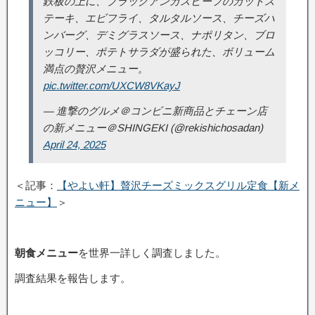
鉄板の上に、ブラックアンガスビーフのカットス
テーキ、エビフライ、タルタルソース、チーズハ
ンバーグ、デミグラスソース、ナポリタン、ブロ
ッコリー、ポテトサラダが盛られた、ボリューム
満点の贅沢メニュー。
pic.twitter.com/UXCW8VKayJ
— 進撃のグルメ＠コンビニ新商品とチェーン店
の新メニュー＠SHINGEKI (@rekishichosadan)
April 24, 2025
＜記事：
【やよい軒】贅沢チーズミックスグリル定食【新メ
ニュー】
＞
朝食メニュー
を世界一詳しく調査しました。
調査結果を報告します。