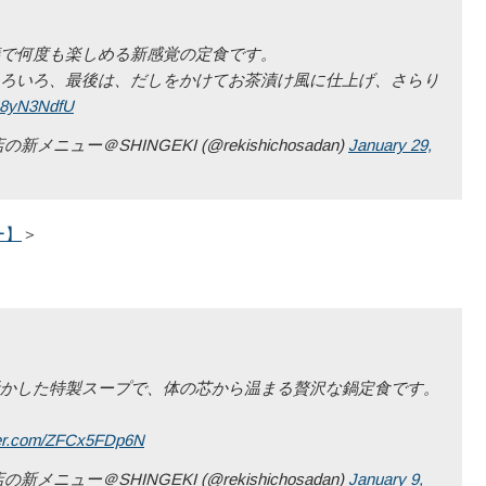
で何度も楽しめる新感覚の定食です。
ろいろ、最後は、だしをかけてお茶漬け風に仕上げ、さらり
S48yN3NdfU
ー＠SHINGEKI (@rekishichosadan)
January 29,
ー】
＞
かした特製スープで、体の芯から温まる贅沢な鍋定食です。
tter.com/ZFCx5FDp6N
ー＠SHINGEKI (@rekishichosadan)
January 9,