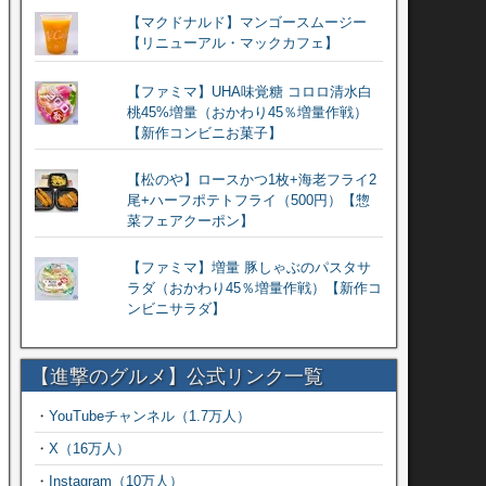
【マクドナルド】マンゴースムージー
【リニューアル・マックカフェ】
【ファミマ】UHA味覚糖 コロロ清水白
桃45%増量（おかわり45％増量作戦）
【新作コンビニお菓子】
【松のや】ロースかつ1枚+海老フライ2
尾+ハーフポテトフライ（500円）【惣
菜フェアクーポン】
【ファミマ】増量 豚しゃぶのパスタサ
ラダ（おかわり45％増量作戦）【新作コ
ンビニサラダ】
【進撃のグルメ】公式リンク一覧
・
YouTubeチャンネル（1.7万人）
・
X（16万人）
・
Instagram（10万人）