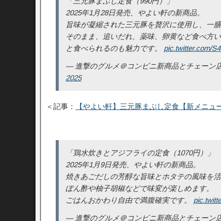
「三元豚まぶし定食（990円）」
2025年1月28日発売、やよい軒の新商品。
旨味が凝縮された三元豚を贅沢に使用し、一膳
そのまま、追いだれ、薬味、卵黄など食べ方い
と食べられるのも魅力です。
pic.twitter.com/
— 進撃のグルメ＠コンビニ新商品とチェーン店の新メニュ
2025
＜記事：
【やよい軒】三元豚まぶし定食【新メニュ
「鶏水炊きとアジフライの定食（1070円）」
2025年1月9日発売、やよい軒の新商品。
焼きあごだしの芳醇な旨味とホタテの風味を活
ぽん酢や柚子胡椒などで味変が楽しめます。
ごはんおかわり自由で満腹確実です。
pic.twi
— 進撃のグルメ＠コンビニ新商品とチェーン店の新メニュ