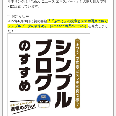
※本リンクは「Yahoo!ニュース エキスパート」との取り組みで特
別に設置しています。
\\\ お知らせ ///
2022年6月30日に初の書籍
『「ふつう」の文章とスマホ写真で稼ぐ
シンプルブログのすすめ』（Amazon商品ページへ）
を発売しまし
た！！