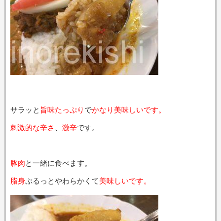
サラッと
旨味たっぷり
で
かなり美味しいです。
刺激的な辛さ
、
激辛
です。
豚肉
と一緒に食べます。
脂身
ぷるっとやわらかくて
美味しいです。