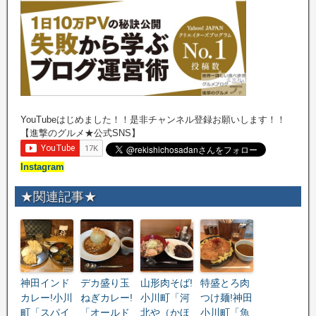
YouTubeはじめました！！是非チャンネル登録お願いします！！
【進撃のグルメ★公式SNS】
Instagram
★関連記事★
神田インド
デカ盛り玉
山形肉そば!
特盛とろ肉
カレー!小川
ねぎカレー!
小川町「河
つけ麺!神田
町「スパイ
「オールド
北や（かほ
小川町「魚