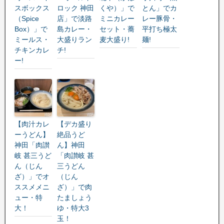
スボックス
ロック 神田
くや）」で
とん」でカ
（Spice
店」で淡路
ミニカレー
レー豚骨・
Box）」で
島カレー・
セット・蕎
平打ち極太
ミールス・
大盛りラン
麦大盛り!
麺!
チキンカレ
チ!
ー!
【肉汁カレ
【デカ盛り
ーうどん】
絶品うど
神田「肉讃
ん】神田
岐 甚三うど
「肉讃岐 甚
ん（じん
三うどん
ざ）」でオ
（じん
ススメメニ
ざ）」で肉
ュー・特
たましょう
大！
ゆ・特大3
玉！