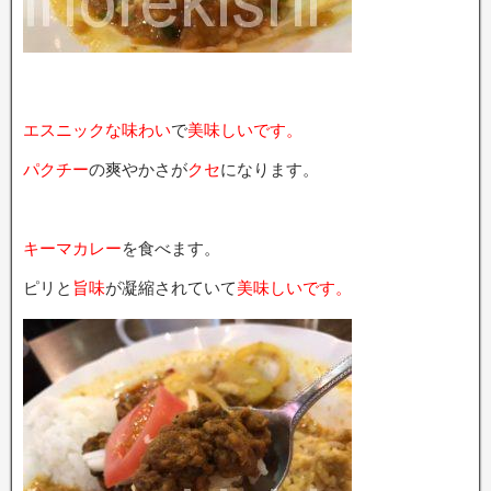
エスニックな味わい
で
美味しいです。
パクチー
の爽やかさが
クセ
になります。
キーマカレー
を食べます。
ピリと
旨味
が凝縮されていて
美味しいです。