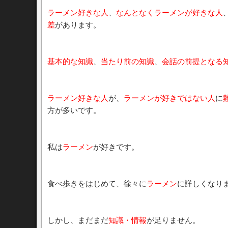
ラーメン好きな人
、
なんとなくラーメンが好きな人
差
があります。
基本的な知識
、
当たり前の知識
、
会話の前提となる
ラーメン好きな人
が、
ラーメンが好きではない人
に
方が多いです。
私は
ラーメン
が好きです。
食べ歩きをはじめて、徐々に
ラーメン
に詳しくなり
しかし、まだまだ
知識・情報
が足りません。