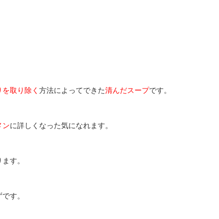
りを取り除く
方法によってできた
清んだスープ
です。
メン
に詳しくなった気になれます。
ります。
ずです。