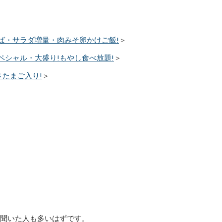
。
ば・サラダ増量・肉みそ卵かけご飯!
＞
ペシャル・大盛り!もやし食べ放題!
＞
さたまご入り!
＞
て聞いた人も多いはずです。