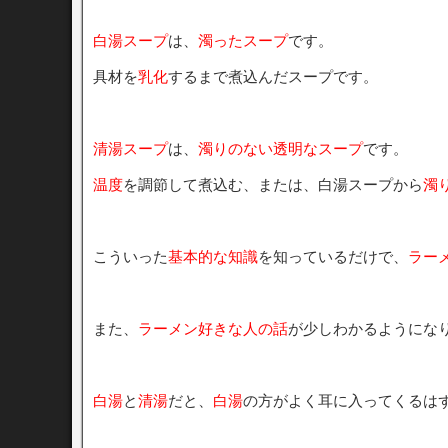
白湯スープ
は、
濁ったスープ
です。
具材を
乳化
するまで煮込んだスープです。
清湯スープ
は、
濁りのない透明なスープ
です。
温度
を調節して煮込む、または、白湯スープから
濁
こういった
基本的な知識
を知っているだけで、
ラー
また、
ラーメン好きな人の話
が少しわかるようにな
白湯
と
清湯
だと、
白湯
の方がよく耳に入ってくるは