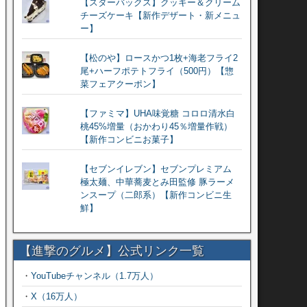
【スターバックス】クッキー＆クリーム
チーズケーキ【新作デザート・新メニュ
ー】
【松のや】ロースかつ1枚+海老フライ2
尾+ハーフポテトフライ（500円）【惣
菜フェアクーポン】
【ファミマ】UHA味覚糖 コロロ清水白
桃45%増量（おかわり45％増量作戦）
【新作コンビニお菓子】
【セブンイレブン】セブンプレミアム
極太麺、中華蕎麦とみ田監修 豚ラーメ
ンスープ（二郎系）【新作コンビニ生
鮮】
【進撃のグルメ】公式リンク一覧
・
YouTubeチャンネル（1.7万人）
・
X（16万人）