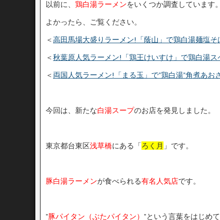
以前に、
鶏白湯ラーメン
をいくつか調査しています
よかったら、ご覧ください。
＜
高田馬場大盛りラーメン!「蔭山」で鶏白湯麺塩そ
＜
秋葉原人気ラーメン!「鶏王けいすけ」で鶏白湯ス
＜
両国人気ラーメン!「まる玉」で”鶏白湯”角煮あお
今回は、新たな
白湯スープ
のお店を発見しました。
東京都台東区
浅草橋
にある「
ろく月
」です。
豚白湯ラーメン
が食べられる
有名人気店
です。
”
豚パイタン（ぶたパイタン）
”という言葉をはじめ