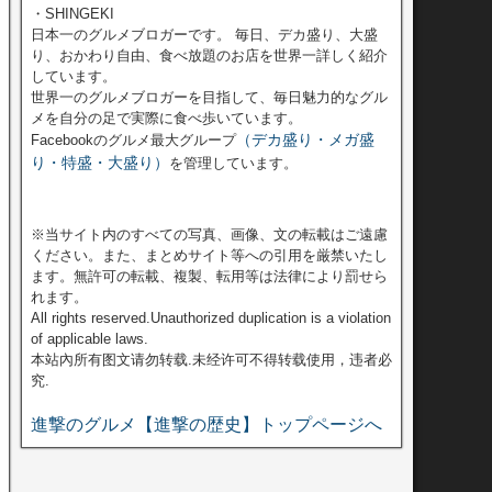
・SHINGEKI
日本一のグルメブロガーです。 毎日、デカ盛り、大盛
り、おかわり自由、食べ放題のお店を世界一詳しく紹介
しています。
世界一のグルメブロガーを目指して、毎日魅力的なグル
メを自分の足で実際に食べ歩いています。
（デカ盛り・メガ盛
Facebookのグルメ最大グループ
り・特盛・大盛り）
を管理しています。
※当サイト内のすべての写真、画像、文の転載はご遠慮
ください。また、まとめサイト等への引用を厳禁いたし
ます。無許可の転載、複製、転用等は法律により罰せら
れます。
All rights reserved.Unauthorized duplication is a violation
of applicable laws.
本站內所有图文请勿转载.未经许可不得转载使用，违者必
究.
進撃のグルメ【進撃の歴史】トップページへ