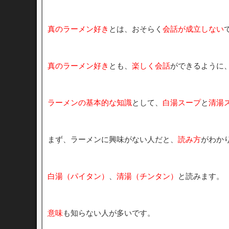
真のラーメン好き
とは、おそらく
会話が成立しない
真のラーメン好き
とも、
楽しく会話
ができるように
ラーメンの基本的な知識
として、
白湯スープ
と
清湯
まず、ラーメンに興味がない人だと、
読み方
がわか
白湯（パイタン）
、
清湯（チンタン）
と読みます。
意味
も知らない人が多いです。