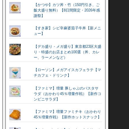
【かつや】カツ丼・竹（150円引き、ご
飯大盛り無料）【8日間限定・2026年感
謝祭】
【すき家】シビ辛麻婆茄子牛丼【新メニ
ュー】
【デカ盛り・メガ盛り】東京都23区大盛
り・特盛のお店まとめ100選（丼、カレ
ー、ラーメンなど）
【ローソン】メガアイスカフェラテ【マ
チカフェ・ドリンク】
【ファミマ】増量 豚しゃぶのパスタサ
ラダ（おかわり45％増量作戦）【新作コ
ンビニサラダ】
【ファミマ】増量ファミチキ（おかわり
45％増量作戦）【新作ホットスナック】