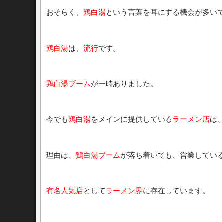
おそらく、
鶏白湯
という言葉を耳にする機会が多い
鶏白湯
は、
流行
です。
鶏白湯ブーム
が一時ありました。
今でも
鶏白湯
をメインに提供している
ラーメン店
は
理由は、
鶏白湯ブーム
が落ち着いても、営業してい
有名人気店
として
ラーメン界
に存在しています。