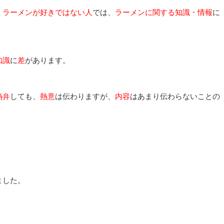
、
ラーメンが好きではない人
では、
ラーメンに関する知識・情報
に
知識
に
差
があります。
熱弁
しても、
熱意
は伝わりますが、
内容
はあまり伝わらないことの
ました。