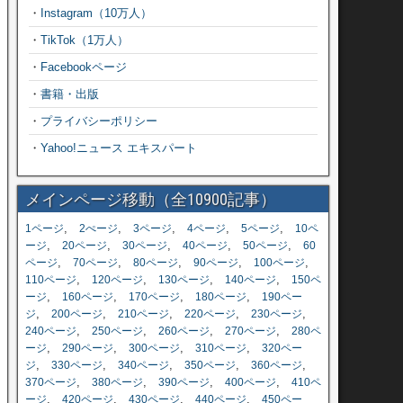
・
Instagram（10万人）
・
TikTok（1万人）
・
Facebookページ
・
書籍・出版
・
プライバシーポリシー
・
Yahoo!ニュース エキスパート
メインページ移動（全10900記事）
,
,
,
,
,
1ページ
2ぺージ
3ページ
4ページ
5ページ
10ペ
,
,
,
,
,
ージ
20ページ
30ページ
40ページ
50ページ
60
,
,
,
,
,
ページ
70ページ
80ページ
90ページ
100ページ
,
,
,
,
110ページ
120ページ
130ページ
140ページ
150ペ
,
,
,
,
ージ
160ページ
170ページ
180ページ
190ペー
,
,
,
,
,
ジ
200ページ
210ページ
220ページ
230ページ
,
,
,
,
240ページ
250ページ
260ページ
270ページ
280ペ
,
,
,
,
ージ
290ページ
300ページ
310ページ
320ペー
,
,
,
,
,
ジ
330ページ
340ページ
350ページ
360ページ
,
,
,
,
370ページ
380ページ
390ページ
400ページ
410ペ
,
,
,
,
ージ
420ページ
430ページ
440ページ
450ペー