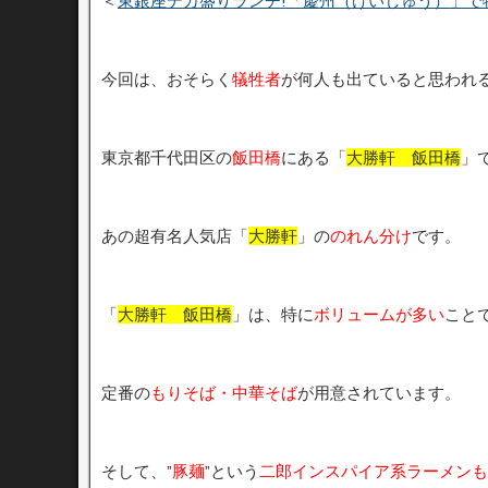
＜
東銀座デカ盛りランチ!「慶州（けいしゅう）」で
今回は、おそらく
犠牲者
が何人も出ていると思われ
東京都千代田区の
飯田橋
にある「
大勝軒 飯田橋
」
あの超有名人気店「
大勝軒
」の
のれん分け
です。
「
大勝軒 飯田橋
」は、特に
ボリュームが多い
こと
定番の
もりそば・中華そば
が用意されています。
そして、”
豚麺
”という
二郎インスパイア系ラーメンも