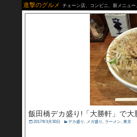
進撃のグルメ
チェーン店、コンビニ、新メニュー
飯田橋デカ盛り!「大勝軒」で大
2017年3月30日
デカ盛り
,
メガ盛り
,
ラーメン
,
東京