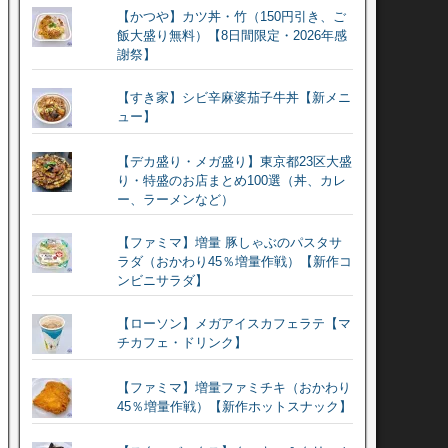
【かつや】カツ丼・竹（150円引き、ご
飯大盛り無料）【8日間限定・2026年感
謝祭】
【すき家】シビ辛麻婆茄子牛丼【新メニ
ュー】
【デカ盛り・メガ盛り】東京都23区大盛
り・特盛のお店まとめ100選（丼、カレ
ー、ラーメンなど）
【ファミマ】増量 豚しゃぶのパスタサ
ラダ（おかわり45％増量作戦）【新作コ
ンビニサラダ】
【ローソン】メガアイスカフェラテ【マ
チカフェ・ドリンク】
【ファミマ】増量ファミチキ（おかわり
45％増量作戦）【新作ホットスナック】