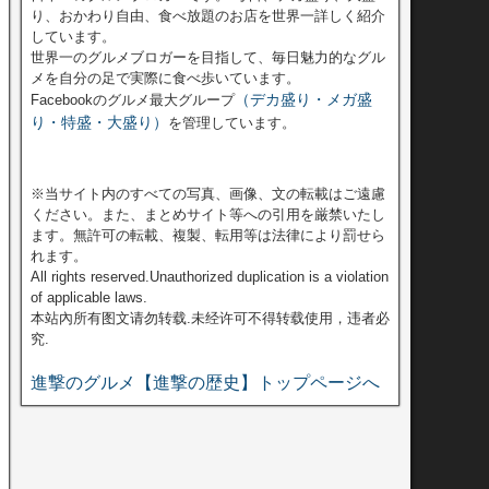
り、おかわり自由、食べ放題のお店を世界一詳しく紹介
しています。
世界一のグルメブロガーを目指して、毎日魅力的なグル
メを自分の足で実際に食べ歩いています。
（デカ盛り・メガ盛
Facebookのグルメ最大グループ
り・特盛・大盛り）
を管理しています。
※当サイト内のすべての写真、画像、文の転載はご遠慮
ください。また、まとめサイト等への引用を厳禁いたし
ます。無許可の転載、複製、転用等は法律により罰せら
れます。
All rights reserved.Unauthorized duplication is a violation
of applicable laws.
本站內所有图文请勿转载.未经许可不得转载使用，违者必
究.
進撃のグルメ【進撃の歴史】トップページへ