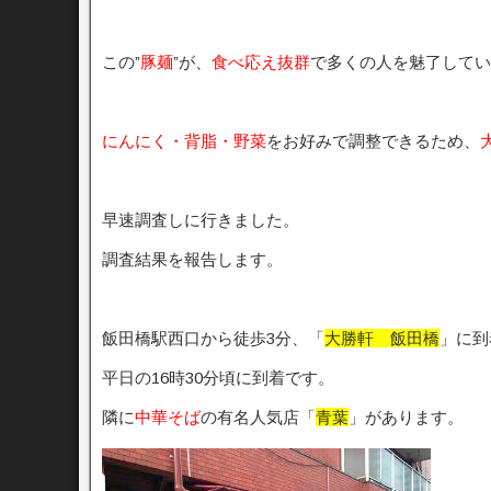
この”
豚麺
”が、
食べ応え抜群
で多くの人を魅了してい
にんにく・背脂・野菜
をお好みで調整できるため、
早速調査しに行きました。
調査結果を報告します。
飯田橋駅西口から徒歩3分、「
大勝軒 飯田橋
」に到
平日の16時30分頃に到着です。
隣に
中華そば
の有名人気店「
青葉
」があります。