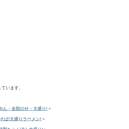
しています。
めん・全部のせ・大盛り!
＞
そば!大盛りラーメン!
＞