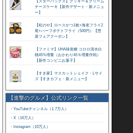
【スターバックス】クッキー＆クリーム
チーズケーキ【新作デザート・新メニュ
ー】
【松のや】ロースかつ1枚+海老フライ2
尾+ハーフポテトフライ（500円）【惣
菜フェアクーポン】
【ファミマ】UHA味覚糖 コロロ清水白
桃45%増量（おかわり45％増量作戦）
【新作コンビニお菓子】
【すき家】マスカットシェイク・Lサイ
ズ【すきカフェ・新メニュー】
【進撃のグルメ】公式リンク一覧
・
YouTubeチャンネル（1.7万人）
・
X（16万人）
・
Instagram（10万人）