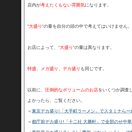
店内が
考えたくもない雰囲気
になります。
”
大盛り
”の量を自分の頭の中で考えてはいけません。
お店によって、”
大盛り
”の量は異なります。
特盛
、
メガ盛り
、
デカ盛り
も同じです。
以前に、
圧倒的なボリュームのお店
をいくつか調査
よかったら、ご覧ください。
＜
東京デカ盛り!「大手町ラーメン」でスタミナらー
＜
都庁前デカ盛り!「十二社 大勝軒」で全部のせ中華