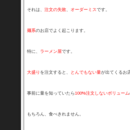
それは、
注文の失敗
、
オーダーミス
です。
麺系
のお店でよく起こります。
特に、
ラーメン屋
です。
大盛り
を注文すると、
とんでもない量
が出てくるお
事前に量を知っていたら
100%注文しないボリューム
もちろん、食べきれません。