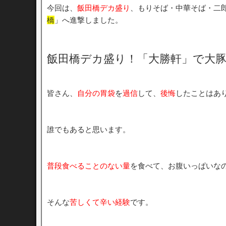
今回は、
飯田橋デカ盛り
、もりそば・中華そば・二
橋
」へ進撃しました。
飯田橋デカ盛り！「大勝軒」で大豚
皆さん、
自分の胃袋
を
過信
して、
後悔
したことはあ
誰でもあると思います。
普段食べることのない量
を食べて、お腹いっぱいな
そんな
苦しくて辛い経験
です。