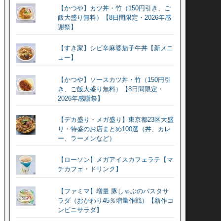
【かつや】カツ丼・竹（150円引き、ご
飯大盛り無料）【8日間限定・2026年感
謝祭】
【すき家】シビ辛麻婆茄子牛丼【新メニ
ュー】
【かつや】ソースカツ丼・竹（150円引
き、ご飯大盛り無料）【8日間限定・
2026年感謝祭】
【デカ盛り・メガ盛り】東京都23区大盛
り・特盛のお店まとめ100選（丼、カレ
ー、ラーメンなど）
【ローソン】メガアイスカフェラテ【マ
チカフェ・ドリンク】
【ファミマ】増量 豚しゃぶのパスタサ
ラダ（おかわり45％増量作戦）【新作コ
ンビニサラダ】