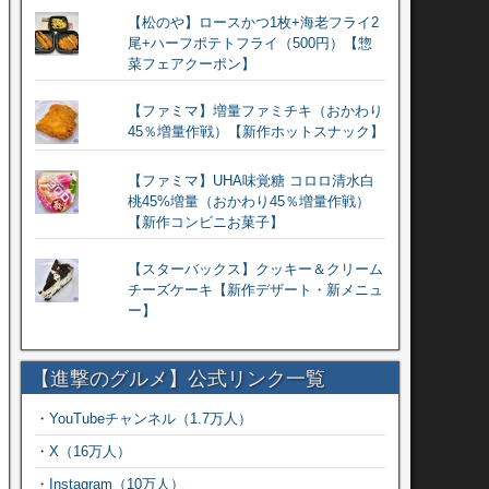
【松のや】ロースかつ1枚+海老フライ2
尾+ハーフポテトフライ（500円）【惣
菜フェアクーポン】
【ファミマ】増量ファミチキ（おかわり
45％増量作戦）【新作ホットスナック】
【ファミマ】UHA味覚糖 コロロ清水白
桃45%増量（おかわり45％増量作戦）
【新作コンビニお菓子】
【スターバックス】クッキー＆クリーム
チーズケーキ【新作デザート・新メニュ
ー】
【進撃のグルメ】公式リンク一覧
・
YouTubeチャンネル（1.7万人）
・
X（16万人）
・
Instagram（10万人）