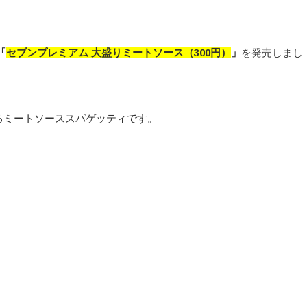
「
セブンプレミアム 大盛りミートソース
（300円）
」
を発売しまし
るミートソーススパゲッティです。