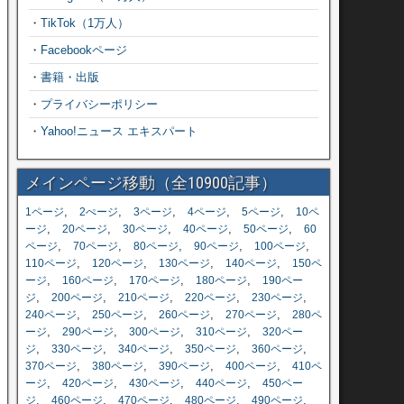
・
TikTok（1万人）
・
Facebookページ
・
書籍・出版
・
プライバシーポリシー
・
Yahoo!ニュース エキスパート
メインページ移動（全10900記事）
,
,
,
,
,
1ページ
2ぺージ
3ページ
4ページ
5ページ
10ペ
,
,
,
,
,
ージ
20ページ
30ページ
40ページ
50ページ
60
,
,
,
,
,
ページ
70ページ
80ページ
90ページ
100ページ
,
,
,
,
110ページ
120ページ
130ページ
140ページ
150ペ
,
,
,
,
ージ
160ページ
170ページ
180ページ
190ペー
,
,
,
,
,
ジ
200ページ
210ページ
220ページ
230ページ
,
,
,
,
240ページ
250ページ
260ページ
270ページ
280ペ
,
,
,
,
ージ
290ページ
300ページ
310ページ
320ペー
,
,
,
,
,
ジ
330ページ
340ページ
350ページ
360ページ
,
,
,
,
370ページ
380ページ
390ページ
400ページ
410ペ
,
,
,
,
ージ
420ページ
430ページ
440ページ
450ペー
,
,
,
,
,
ジ
460ページ
470ページ
480ページ
490ページ