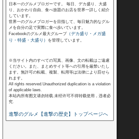
日本一のグルメブロガーです。 毎日、デカ盛り、大盛
り、おかわり自由、食べ放題のお店を世界一詳しく紹介
しています。
世界一のグルメブロガーを目指して、毎日魅力的なグル
メを自分の足で実際に食べ歩いています。
（デカ盛り・メガ盛
Facebookのグルメ最大グループ
り・特盛・大盛り）
を管理しています。
※当サイト内のすべての写真、画像、文の転載はご遠慮
ください。また、まとめサイト等への引用を厳禁いたし
ます。無許可の転載、複製、転用等は法律により罰せら
れます。
All rights reserved.Unauthorized duplication is a violation
of applicable laws.
本站內所有图文请勿转载.未经许可不得转载使用，违者必
究.
進撃のグルメ【進撃の歴史】トップページへ