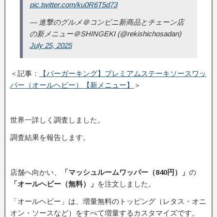
pic.twitter.com/ku0R6T5d73
— 進撃のグルメ＠コンビニ新商品とチェーン店
の新メニュー＠SHINGEKI (@rekishichosadan)
July 25, 2025
＜記事：
【バーガーキング】プレミアムステーキソースワッ
パー（オールヘビー）【新メニュー】
＞
世界一詳しく調査しました。
調査結果を報告します。
店舗へ向かい、
「マッシュルームワッパー（840円）
」
の
「オールヘビー（無料）」
を注文しました。
「オールヘビー」は、増量無料のトッピング（レタス・オニ
オン・ソースなど）をすべて増量するカスタマイズです。