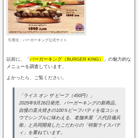
引用元：バーガーキング公式サイト
以前に、「
バーガーキング（BURGER KING）
」の魅力的な
メニューを調査しています。
よかったら、ご覧ください。
「ライス オン ザ ビーフ（450円）」
2025年9月26日発売、バーガーキングの新商品。
自慢の直火焼きの100％ビーフパティを塩コショ
ウでシンプルに味わえる、老舗米屋「八代目儀兵
衛」と共同開発したこだわりの「特製ライスパテ
ィ」を重ねています。