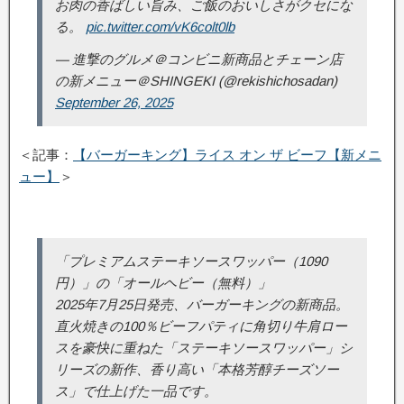
お肉の香ばしい旨み、ご飯のおいしさがクセにな
る。
pic.twitter.com/vK6colt0lb
— 進撃のグルメ＠コンビニ新商品とチェーン店
の新メニュー＠SHINGEKI (@rekishichosadan)
September 26, 2025
＜記事：
【バーガーキング】ライス オン ザ ビーフ【新メニ
ュー】
＞
「プレミアムステーキソースワッパー（1090
円）」の「オールヘビー（無料）」
2025年7月25日発売、バーガーキングの新商品。
直火焼きの100％ビーフパティに角切り牛肩ロー
スを豪快に重ねた「ステーキソースワッパー」シ
リーズの新作、香り高い「本格芳醇チーズソー
ス」で仕上げた一品です。