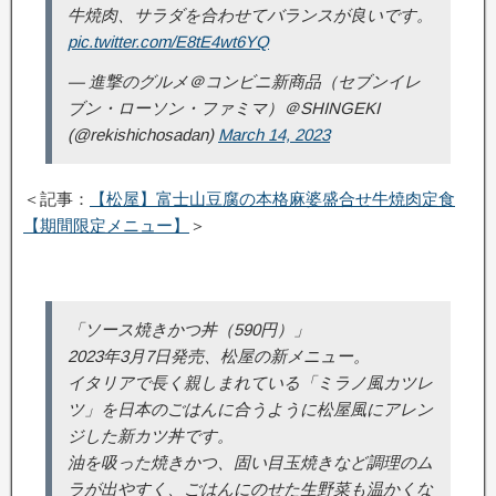
牛焼肉、サラダを合わせてバランスが良いです。
pic.twitter.com/E8tE4wt6YQ
— 進撃のグルメ＠コンビニ新商品（セブンイレ
ブン・ローソン・ファミマ）＠SHINGEKI
(@rekishichosadan)
March 14, 2023
＜記事：
【松屋】富士山豆腐の本格麻婆盛合せ牛焼肉定食
【期間限定メニュー】
＞
「ソース焼きかつ丼（590円）」
2023年3月7日発売、松屋の新メニュー。
イタリアで長く親しまれている「ミラノ風カツレ
ツ」を日本のごはんに合うように松屋風にアレン
ジした新カツ丼です。
油を吸った焼きかつ、固い目玉焼きなど調理のム
ラが出やすく、ごはんにのせた生野菜も温かくな