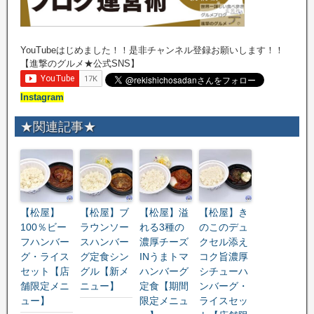
YouTubeはじめました！！是非チャンネル登録お願いします！！
【進撃のグルメ★公式SNS】
Instagram
★関連記事★
【松屋】
【松屋】ブ
【松屋】溢
【松屋】き
100％ビー
ラウンソー
れる3種の
のこのデュ
フハンバー
スハンバー
濃厚チーズ
クセル添え
グ・ライス
グ定食シン
INうまトマ
コク旨濃厚
セット【店
グル【新メ
ハンバーグ
シチューハ
舗限定メニ
ニュー】
定食【期間
ンバーグ・
ュー】
限定メニュ
ライスセッ