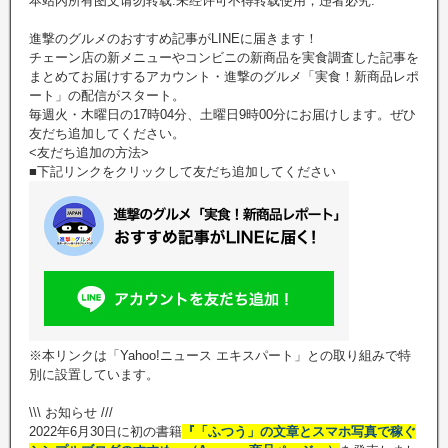
本站內所有图文请勿转载.未经许可不得转载使用，违者必究.
進撃のグルメのおすすめ記事がLINEに届きます！
チェーン店の新メニューやコンビニの新商品を実食調査した記事を
まとめてお届けするアカウント・進撃のグルメ「実食！新商品レポ
ート」の配信がスタート。
毎週火・木曜日の17時04分、土曜日9時00分にお届けします。ぜひ
友だち追加してください。
<友だち追加の方法>
■下記リンクをクリックして友だち追加してください
※本リンクは「Yahoo!ニュース エキスパート」との取り組みで特
別に設置しています。
\\\ お知らせ ///
2022年6月30日に初の書籍
『「ふつう」の文章とスマホ写真で稼ぐ