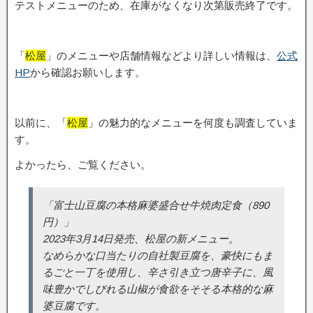
テストメニューのため、在庫がなくなり次第販売終了です。
「
松屋
」のメニューや店舗情報などより詳しい情報は、
公式
HP
から確認お願いします。
以前に、「
松屋
」の魅力的なメニューを何度も調査していま
す。
よかったら、ご覧ください。
「富士山豆腐の本格麻婆盛合せ牛焼肉定食（890
円）」
2023年3月14日発売、松屋の新メニュー。
なめらかな口当たりの自社製豆腐を、豪快にもま
るごと一丁を使用し、辛さ引き立つ唐辛子に、風
味豊かでしびれる山椒が食欲をそそる本格的な麻
婆豆腐です。