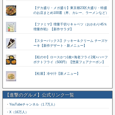
【デカ盛り・メガ盛り】東京都23区大盛り・特盛
のお店まとめ100選（丼、カレー、ラーメンなど）
【ファミマ】増量千切りキャベツ（おかわり45％
増量作戦）【新作サラダ】
【スターバックス】クッキー＆クリーム チーズケ
ーキ【新作デザート・新メニュー】
【松のや】ロースかつ1枚+海老フライ2尾+ハーフ
ポテトフライ（500円）【惣菜フェアクーポン】
【松屋】冷や汁【新メニュー】
【進撃のグルメ】公式リンク一覧
・
YouTubeチャンネル（1.7万人）
・
X（16万人）