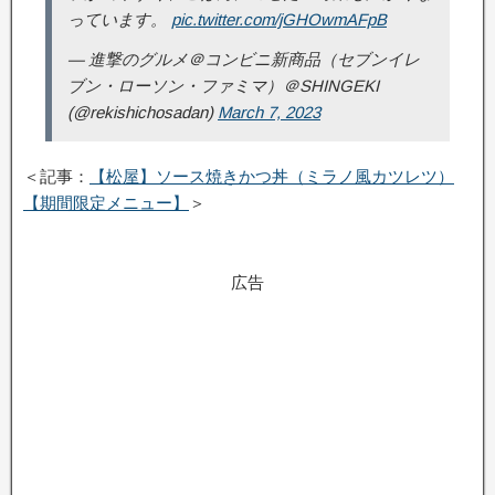
っています。
pic.twitter.com/jGHOwmAFpB
— 進撃のグルメ＠コンビニ新商品（セブンイレ
ブン・ローソン・ファミマ）＠SHINGEKI
(@rekishichosadan)
March 7, 2023
＜記事：
【松屋】ソース焼きかつ丼（ミラノ風カツレツ）
【期間限定メニュー】
＞
広告