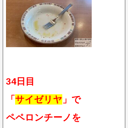
34日目
「
サイゼリヤ
」で
ペペロンチーノを