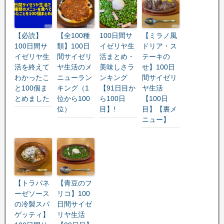
【必読】
【全100種
100日間サ
【ミラノ風
100日間サ
類】100日
イゼリヤ生
ドリア・ス
イゼリヤ生
間サイゼリ
活まとめ・
テーキの
活を終えて
ヤ生活のメ
美味しさラ
せ】100日
わかったこ
ニューラン
ンキング
間サイゼリ
と100個ま
キング（1
【91日目か
ヤ生活
とめました
位から100
ら100日
【100日
位）
目】!
目】【裏メ
ニュー】
【トラパネ
【青豆のフ
ーゼソース
リコ】100
の冷製スパ
日間サイゼ
ゲッティ】
リヤ生活