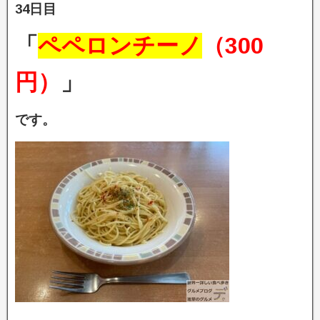
34日目
「
ペペロンチーノ
（300
円）
」
です。