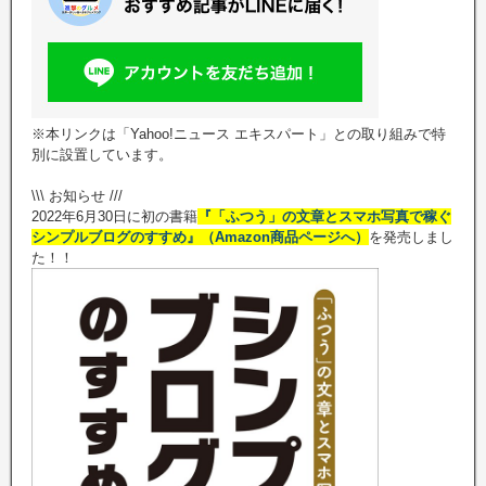
※本リンクは「Yahoo!ニュース エキスパート」との取り組みで特
別に設置しています。
\\\ お知らせ ///
2022年6月30日に初の書籍
『「ふつう」の文章とスマホ写真で稼ぐ
シンプルブログのすすめ』（Amazon商品ページへ）
を発売しまし
た！！