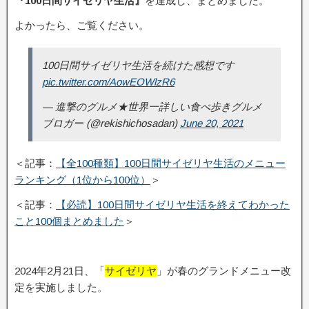
『100日間サイゼリヤ生活』
を達成し、まとめました。
よかったら、ご覧ください。
100日間サイゼリヤ生活を続けた感想です
pic.twitter.com/AowEOWlzR6
— 進撃のグルメ★世界一詳しい食べ歩きグルメ
ブロガー (@rekishichosadan)
June 20, 2021
＜記事：
【全100種類】100日間サイゼリヤ生活のメニュー
ランキング（1位から100位）
＞
＜記事：
【必読】100日間サイゼリヤ生活を終えてわかった
こと100個まとめました
＞
2024年2月21日、「
サイゼリヤ
」が春のグランドメニュー改
定を実施しました。