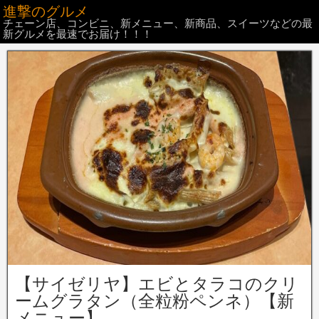
進撃のグルメ
チェーン店、コンビニ、新メニュー、新商品、スイーツなどの最
新グルメを最速でお届け！！！
【サイゼリヤ】エビとタラコのクリ
ームグラタン（全粒粉ペンネ）【新
メニュー】