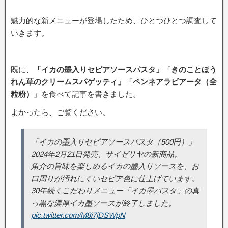
魅力的な新メニューが登場したため、ひとつひとつ調査して
いきます。
既に、
「イカの墨入りセピアソースパスタ」「きのことほう
れん草のクリームスパゲッティ」「ペンネアラビアータ（全
粒粉）」
を食べて記事を書きました。
よかったら、ご覧ください。
「イカの墨入りセピアソースパスタ（500円）」
2024年2月21日発売、サイゼリヤの新商品。
魚介の旨味を楽しめるイカの墨入りソースを、お
口周りが汚れにくいセピア色に仕上げています。
30年続くこだわりメニュー「イカ墨パスタ」の真
っ黒な濃厚イカ墨ソースが終了しました。
pic.twitter.com/M8i7jDSWpN