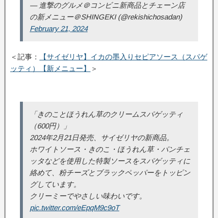
— 進撃のグルメ＠コンビニ新商品とチェーン店
の新メニュー＠SHINGEKI (@rekishichosadan)
February 21, 2024
＜記事：
【サイゼリヤ】イカの墨入りセピアソース（スパゲ
ッティ）【新メニュー】
＞
「きのことほうれん草のクリームスパゲッティ
（600円）」
2024年2月21日発売、サイゼリヤの新商品。
ホワイトソース・きのこ・ほうれん草・パンチェ
ッタなどを使用した特製ソースをスパゲッティに
絡めて、粉チーズとブラックペッパーをトッピン
グしています。
クリーミーでやさしい味わいです。
pic.twitter.com/eEpqM9c9oT