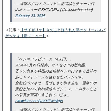
— 進撃のグルメ＠コンビニ新商品とチェーン店
の新メニュー＠SHINGEKI (@rekishichosadan)
February 23, 2024
＜記事：
【サイゼリヤ】きのことほうれん草のクリームスパ
ゲッティ【新メニュー】
＞
「ペンネアラビアータ（430円）」
2024年2月21日発売、サイゼリヤの新商品。
香りの良さが特徴の全粒粉ペンネに辛さと旨味の
あるトマトソースを合わせたパスタです。
全粒粉ペンネは、香ばしさが引き立ち、通常の小
麦粉と比べて食物繊維やビタミン、ミネラルなど
の栄養が豊富に含まれています。
pic.twitter.com/ynKHFwnWps
— 進撃のグルメ＠コンビニ新商品とチェーン店