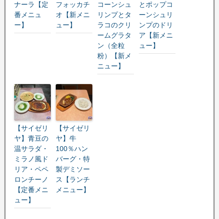
ナーラ【定
フォッカチ
コーンシュ
とポップコ
番メニュ
オ【新メニ
リンプとタ
ーンシュリ
ー】
ュー】
ラコのクリ
ンプのドリ
ームグラタ
ア【新メニ
ン（全粒
ュー】
粉）【新メ
ニュー】
【サイゼリ
【サイゼリ
ヤ】青豆の
ヤ】牛
温サラダ・
100％ハン
ミラノ風ド
バーグ・特
リア・ペペ
製デミソー
ロンチーノ
ス【ランチ
【定番メニ
メニュー】
ュー】