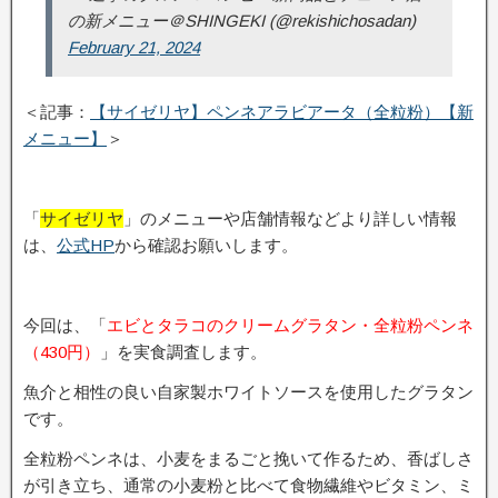
の新メニュー＠SHINGEKI (@rekishichosadan)
February 21, 2024
＜記事：
【サイゼリヤ】ペンネアラビアータ（全粒粉）【新
メニュー】
＞
「
サイゼリヤ
」のメニューや店舗情報などより詳しい情報
は、
公式HP
から確認お願いします。
今回は、「
エビとタラコのクリームグラタン・全粒粉ペンネ
（430円）
」を実食調査します。
魚介と相性の良い自家製ホワイトソースを使用したグラタン
です。
全粒粉ペンネは、小麦をまるごと挽いて作るため、香ばしさ
が引き立ち、通常の小麦粉と比べて食物繊維やビタミン、ミ