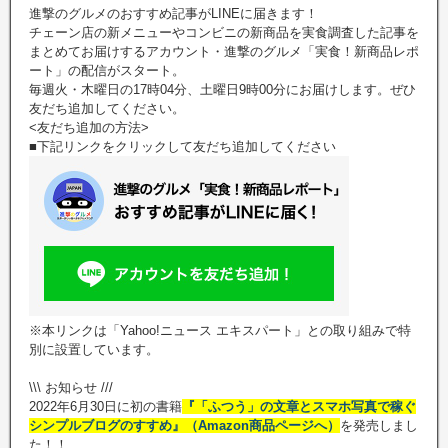
進撃のグルメのおすすめ記事がLINEに届きます！
チェーン店の新メニューやコンビニの新商品を実食調査した記事を
まとめてお届けするアカウント・進撃のグルメ「実食！新商品レポ
ート」の配信がスタート。
毎週火・木曜日の17時04分、土曜日9時00分にお届けします。ぜひ
友だち追加してください。
<友だち追加の方法>
■下記リンクをクリックして友だち追加してください
※本リンクは「Yahoo!ニュース エキスパート」との取り組みで特
別に設置しています。
\\\ お知らせ ///
2022年6月30日に初の書籍
『「ふつう」の文章とスマホ写真で稼ぐ
シンプルブログのすすめ』（Amazon商品ページへ）
を発売しまし
た！！