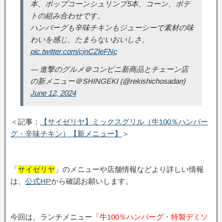
本、ポップコーンシュリンプ5本、コーン、ポテ
トの組み合わせです。
ハンバーグも辛味チキンもジューシーで素材の味
わいを感じ、たまらないおいしさ。
pic.twitter.com/cjnCZleFNc
— 進撃のグルメ＠コンビニ新商品とチェーン店
の新メニュー＠SHINGEKI (@rekishichosadan)
June 12, 2024
＜記事：
【サイゼリヤ】ミックスグリル（牛100％ハンバー
グ・辛味チキン）【新メニュー】
＞
「
サイゼリヤ
」のメニューや店舗情報などより詳しい情報
は、
公式HP
から確認お願いします。
今回は、ランチメニュー「
牛100％ハンバーグ・特製デミソ