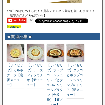
YouTubeはじめました！！是非チャンネル登録お願いします！！
【進撃のグルメ★公式SNS】
Instagram
★関連記事★
【サイゼリ
【サイゼリ
【サイゼリ
【サイゼリ
ヤ】カルボ
ヤ】チーズ
ヤ】ポップ
ヤ】タラコ
ナーラ【定
フォッカチ
コーンシュ
とポップコ
番メニュ
オ【新メニ
リンプとタ
ーンシュリ
ー】
ュー】
ラコのクリ
ンプのドリ
ームグラタ
ア【新メニ
ン（全粒
ュー】
粉）【新メ
ニュー】