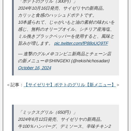
「ポテトのグリル（300円）」
2024年10月16日発売、サイゼリヤの新商品。
カリッと食感のハッシュドポテトです。
10本盛られて、じゃがいもと油の素材の味わいを
感じ、無料のオリーブオイル、シチリア産海塩、
ミル挽きブラックペッパーを使用すると、風味と
旨みが増します。
pic.twitter.com/fP88oUQ9TF
— 進撃のグルメ＠コンビニ新商品とチェーン店
の新メニュー＠SHINGEKI (@rekishichosadan)
October 16, 2024
＜記事：
【サイゼリヤ】ポテトのグリル【新メニュー】
＞
「ミックスグリル（650円）」
2024年6月12日発売、サイゼリヤの新商品。
牛100％ハンバーグ、デミソース、辛味チキン2