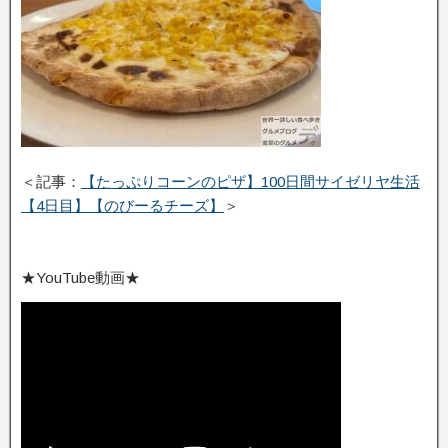
＜記事：
【たっぷりコーンのピザ】100日間サイゼリヤ生活
【4日目】【のびーるチーズ】
＞
★YouTube動画★