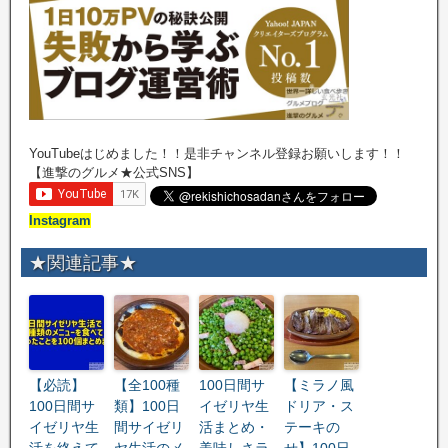
YouTubeはじめました！！是非チャンネル登録お願いします！！
【進撃のグルメ★公式SNS】
Instagram
★関連記事★
【必読】
【全100種
100日間サ
【ミラノ風
100日間サ
類】100日
イゼリヤ生
ドリア・ス
イゼリヤ生
間サイゼリ
活まとめ・
テーキの
活を終えて
ヤ生活のメ
美味しさラ
せ】100日