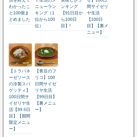
わかったこ
ニューラン
ンキング
間サイゼリ
と100個ま
キング（1
【91日目か
ヤ生活
とめました
位から100
ら100日
【100日
位）
目】!
目】【裏メ
ニュー】
【トラパネ
【青豆のフ
ーゼソース
リコ】100
の冷製スパ
日間サイゼ
ゲッティ】
リヤ生活
100日間サ
【99日目】
イゼリヤ生
【裏メニュ
活【99.5日
ー】
目】【期間
限定メニュ
ー】