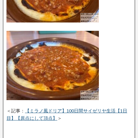
＜記事：
【ミラノ風ドリア】100日間サイゼリヤ生活【1日
目】【原点にして頂点】
＞