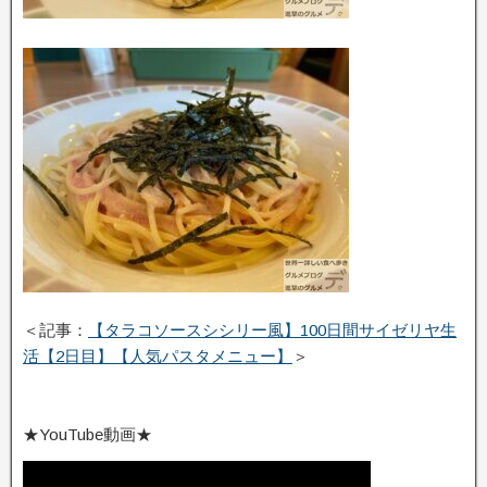
＜記事：
【タラコソースシシリー風】100日間サイゼリヤ生
活【2日目】【人気パスタメニュー】
＞
★YouTube動画★