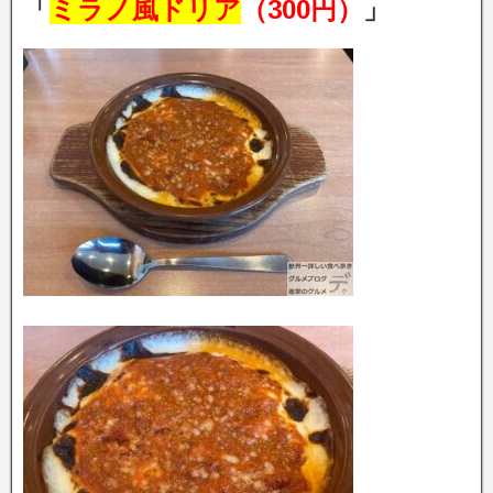
「
ミラノ風ドリア
（300円）
」