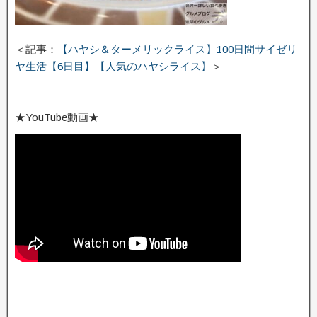
＜記事：
【ハヤシ＆ターメリックライス】100日間サイゼリ
ヤ生活【6日目】【人気のハヤシライス】
＞
★YouTube動画★