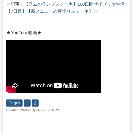
＜記事：
【ラムのランプステーキ】100日間サイゼリヤ生活
【7日目】【新メニューの厚切りステーキ】
＞
★YouTube動画★
Pages
1
2
Updated: 2021年6月21日 — 2:16 PM