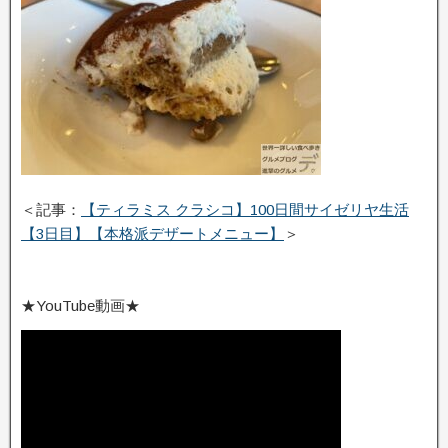
＜記事：
【ティラミス クラシコ】100日間サイゼリヤ生活
【3日目】【本格派デザートメニュー】
＞
★YouTube動画★