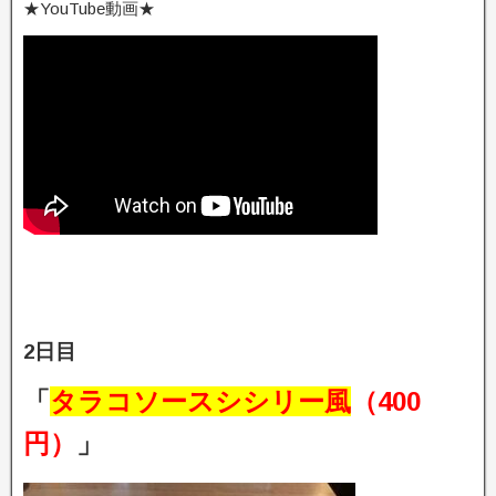
★YouTube動画★
2日目
「
タラコソースシシリー風
（400
円）
」