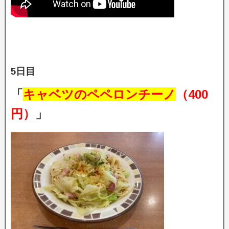
5日目
「
キャベツのペペロンチーノ
（400
円）
」