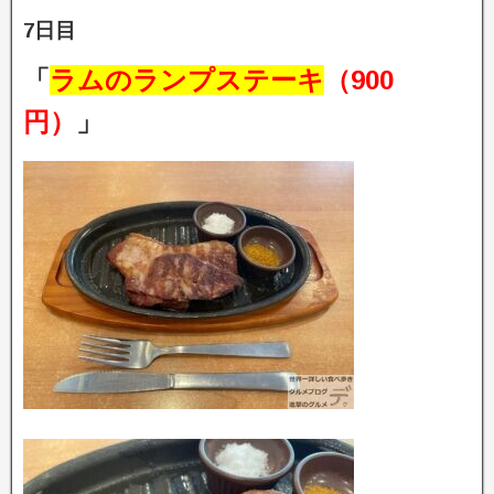
7日目
「
ラムのランプステーキ
（900
円）
」