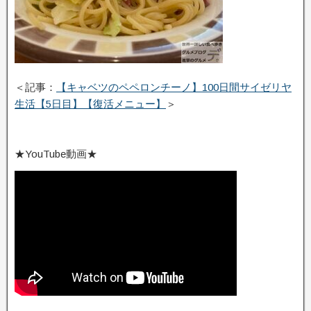
＜記事：
【キャベツのペペロンチーノ】100日間サイゼリヤ
生活【5日目】【復活メニュー】
＞
★YouTube動画★