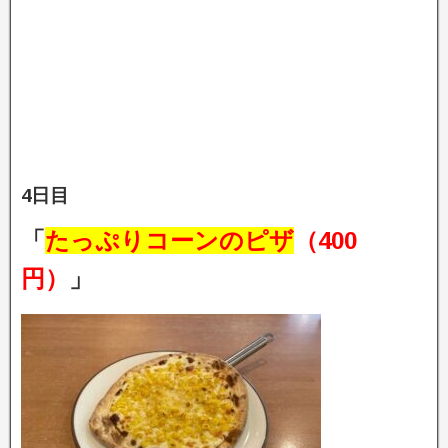
4日目
「
たっぷりコーンのピザ
（400
円）
」