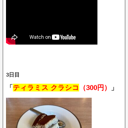
3日目
「
ティラミス クラシコ
（300円）
」