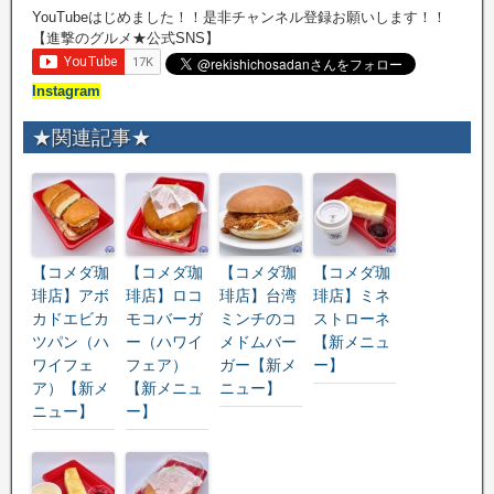
YouTubeはじめました！！是非チャンネル登録お願いします！！
【進撃のグルメ★公式SNS】
Instagram
★関連記事★
【コメダ珈
【コメダ珈
【コメダ珈
【コメダ珈
琲店】アボ
琲店】ロコ
琲店】台湾
琲店】ミネ
カドエビカ
モコバーガ
ミンチのコ
ストローネ
ツパン（ハ
ー（ハワイ
メドムバー
【新メニュ
ワイフェ
フェア）
ガー【新メ
ー】
ア）【新メ
【新メニュ
ニュー】
ニュー】
ー】