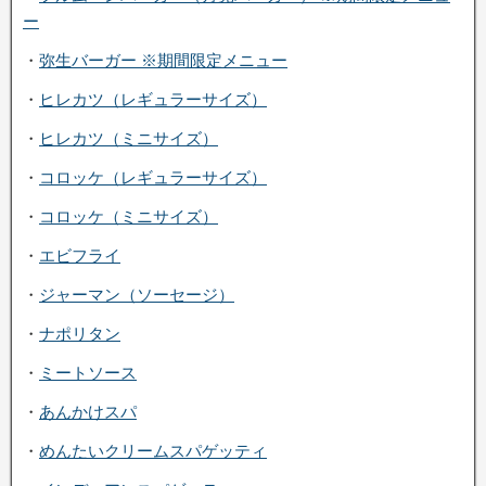
ー
・
弥生バーガー ※期間限定メニュー
・
ヒレカツ（レギュラーサイズ）
・
ヒレカツ（ミニサイズ）
・
コロッケ（レギュラーサイズ）
・
コロッケ（ミニサイズ）
・
エビフライ
・
ジャーマン（ソーセージ）
・
ナポリタン
・
ミートソース
・
あんかけスパ
・
めんたいクリームスパゲッティ