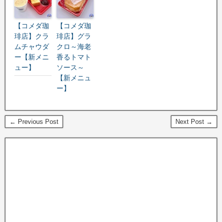
【コメダ珈
【コメダ珈
琲店】クラ
琲店】グラ
ムチャウダ
クロ～海老
ー【新メニ
香るトマト
ュー】
ソース～
【新メニュ
ー】
← Previous Post
Next Post →