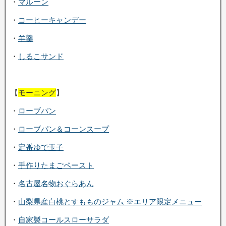
・
マルーン
・
コーヒーキャンデー
・
羊羹
・
しるこサンド
【
モーニング
】
・
ローブパン
・
ローブパン＆コーンスープ
・
定番ゆで玉子
・
手作りたまごペースト
・
名古屋名物おぐらあん
・
山梨県産白桃とすもものジャム ※エリア限定メニュー
・
自家製コールスローサラダ