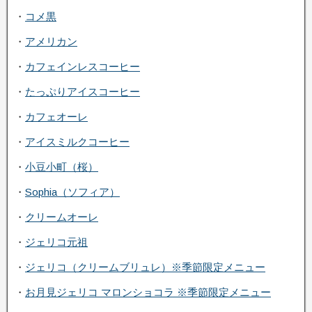
・
コメ黒
・
アメリカン
・
カフェインレスコーヒー
・
たっぷりアイスコーヒー
・
カフェオーレ
・
アイスミルクコーヒー
・
小豆小町（桜）
・
Sophia（ソフィア）
・
クリームオーレ
・
ジェリコ元祖
・
ジェリコ（クリームブリュレ）※季節限定メニュー
・
お月見ジェリコ マロンショコラ ※季節限定メニュー