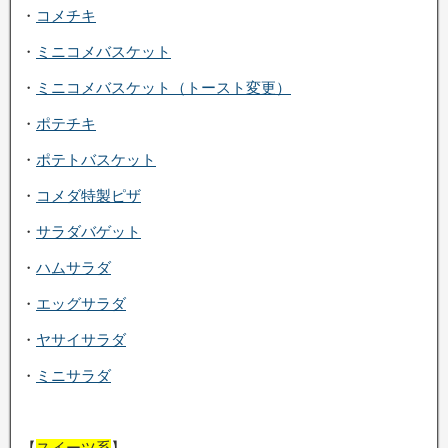
・
コメチキ
・
ミニコメバスケット
・
ミニコメバスケット（トースト変更）
・
ポテチキ
・
ポテトバスケット
・
コメダ特製ピザ
・
サラダバゲット
・
ハムサラダ
・
エッグサラダ
・
ヤサイサラダ
・
ミニサラダ
【
スイーツ系
】