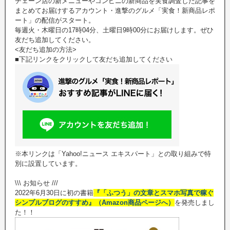
チェーン店の新メニューやコンビニの新商品を実食調査した記事を
まとめてお届けするアカウント・進撃のグルメ「実食！新商品レポ
ート」の配信がスタート。
毎週火・木曜日の17時04分、土曜日9時00分にお届けします。ぜひ
友だち追加してください。
<友だち追加の方法>
■下記リンクをクリックして友だち追加してください
※本リンクは「Yahoo!ニュース エキスパート」との取り組みで特
別に設置しています。
\\\ お知らせ ///
2022年6月30日に初の書籍
『「ふつう」の文章とスマホ写真で稼ぐ
シンプルブログのすすめ』（Amazon商品ページへ）
を発売しまし
た！！