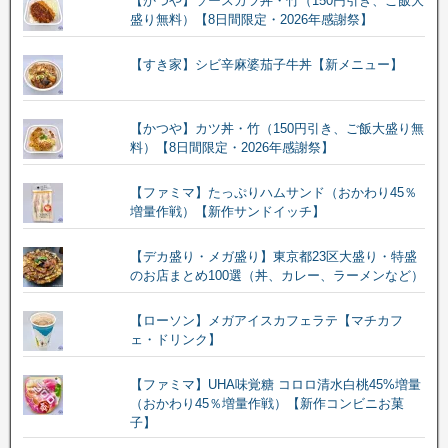
【かつや】ソースカツ丼・竹（150円引き、ご飯大
盛り無料）【8日間限定・2026年感謝祭】
【すき家】シビ辛麻婆茄子牛丼【新メニュー】
【かつや】カツ丼・竹（150円引き、ご飯大盛り無
料）【8日間限定・2026年感謝祭】
【ファミマ】たっぷりハムサンド（おかわり45％
増量作戦）【新作サンドイッチ】
【デカ盛り・メガ盛り】東京都23区大盛り・特盛
のお店まとめ100選（丼、カレー、ラーメンなど）
【ローソン】メガアイスカフェラテ【マチカフ
ェ・ドリンク】
【ファミマ】UHA味覚糖 コロロ清水白桃45%増量
（おかわり45％増量作戦）【新作コンビニお菓
子】