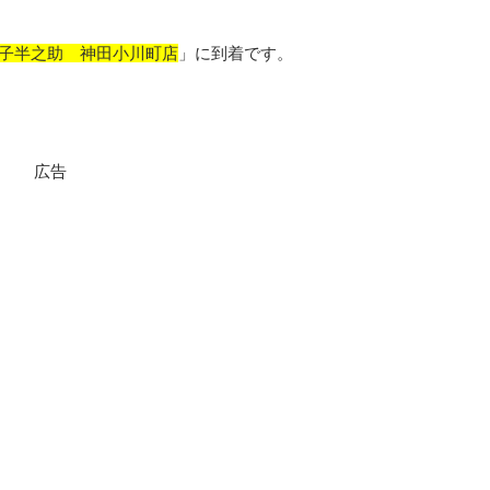
子半之助 神田小川町店
」に到着です。
広告