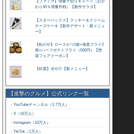
【ファミマ】増量千切りキャベツ（おか
わり45％増量作戦）【新作サラダ】
【スターバックス】クッキー＆クリーム
チーズケーキ【新作デザート・新メニュ
ー】
【松のや】ロースかつ1枚+海老フライ2
尾+ハーフポテトフライ（500円）【惣
菜フェアクーポン】
【松屋】冷や汁【新メニュー】
【進撃のグルメ】公式リンク一覧
・
YouTubeチャンネル（1.7万人）
・
X（16万人）
・
Instagram（10万人）
・
TikTok（1万人）