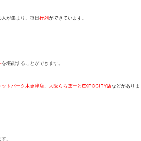
の人が集まり、毎日
行列
ができています。
丼
を堪能することができます。
レットパーク木更津店
、
大阪ららぽーとEXPOCITY店
などがありま
ます。