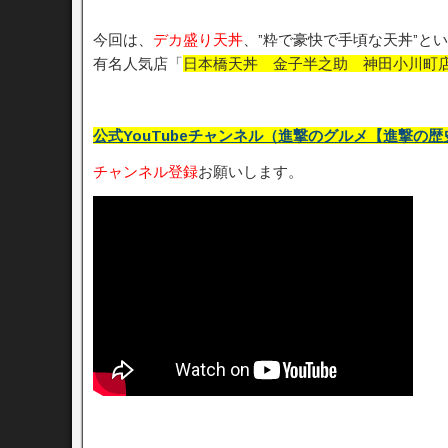
今回は、
デカ盛り天丼
、”粋で豪快で手頃な天丼”と
有名人気店「
日本橋天丼 金子半之助 神田小川町
公式YouTubeチャンネル（進撃のグルメ【進撃の歴史】b
チャンネル登録
お願いします。