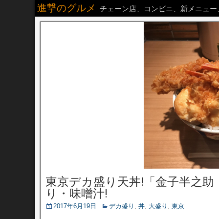
進撃のグルメ
チェーン店、コンビニ、新メニュー
東京デカ盛り天丼!「金子半之助
り・味噌汁!
2017年6月19日
デカ盛り
,
丼
,
大盛り
,
東京