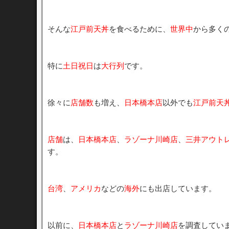
そんな
江戸前天丼
を食べるために、
世界中
から多く
特に
土日祝日
は
大行列
です。
徐々に
店舗数
も増え、
日本橋本店
以外でも
江戸前天
店舗
は、
日本橋本店
、
ラゾーナ川崎店
、
三井アウト
す。
台湾
、
アメリカ
などの
海外
にも出店しています。
以前に、
日本橋本店
と
ラゾーナ川崎店
を調査してい