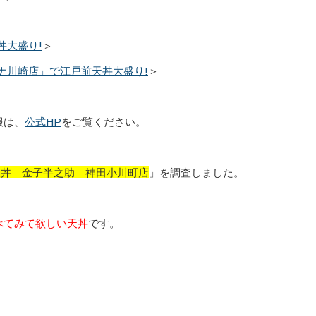
丼大盛り!
＞
ナ川崎店」で江戸前天丼大盛り!
＞
報は、
公式HP
をご覧ください。
天丼 金子半之助 神田小川町店
」を調査しました。
べてみて欲しい天丼
です。