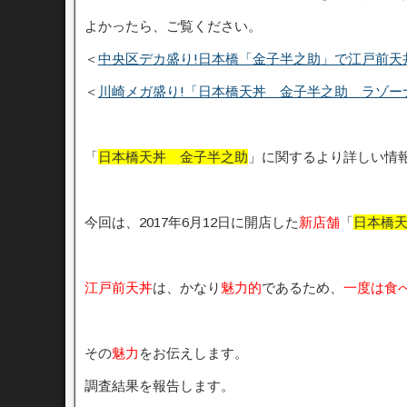
よかったら、ご覧ください。
＜
中央区デカ盛り!日本橋「金子半之助」で江戸前天
＜
川崎メガ盛り!「日本橋天丼 金子半之助 ラゾー
「
日本橋天丼 金子半之助
」に関するより詳しい情
今回は、2017年6月12日に開店した
新店舗
「
日本橋
江戸前天丼
は、かなり
魅力的
であるため、
一度は食
その
魅力
をお伝えします。
調査結果を報告します。