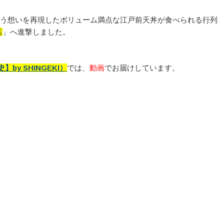
いう想いを再現したボリューム満点な江戸前天丼が食べられる行列
店
」へ進撃しました。
y SHINGEKI）
では、
動画
でお届けしています。