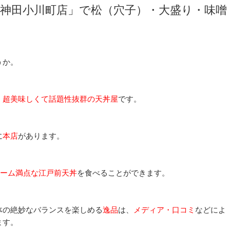
神田小川町店」で松（穴子）・大盛り・味噌
うか。
、
超美味しくて話題性抜群の天丼屋
です。
に
本店
があります。
ーム満点な江戸前天丼
を食べることができます。
体の絶妙なバランスを楽しめる
逸品
は、
メディア・口コミ
などによ
ます。