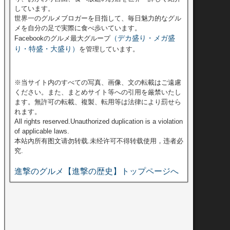
しています。
世界一のグルメブロガーを目指して、毎日魅力的なグル
メを自分の足で実際に食べ歩いています。
（デカ盛り・メガ盛
Facebookのグルメ最大グループ
り・特盛・大盛り）
を管理しています。
※当サイト内のすべての写真、画像、文の転載はご遠慮
ください。また、まとめサイト等への引用を厳禁いたし
ます。無許可の転載、複製、転用等は法律により罰せら
れます。
All rights reserved.Unauthorized duplication is a violation
of applicable laws.
本站內所有图文请勿转载.未经许可不得转载使用，违者必
究.
進撃のグルメ【進撃の歴史】トップページへ