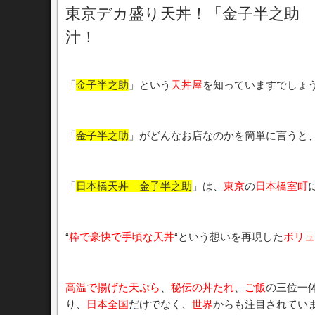
東京デカ盛り天丼！「金子半之助 
汁！
「
金子半之助
」という
天丼屋
を知っていますでしょ
「
金子半之助
」がどんなお店なのかを簡単に言うと
「
日本橋天丼 金子半之助
」は、
東京
の
日本橋室町
“
粋で豪快で手頃な天丼
“という想いを再現した
ボリュ
高温で揚げた天ぷら
、
秘伝の丼たれ
、
ご飯
の三位一
り、
日本全国
だけでなく、
世界
からも注目されてい